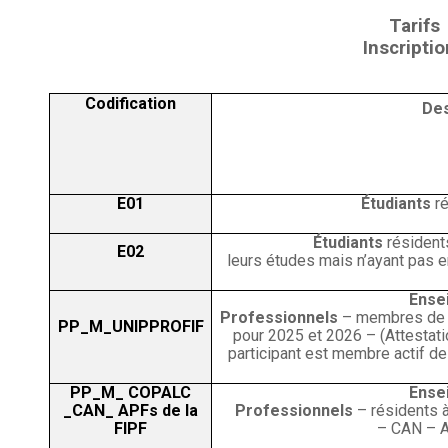
Tarifs
Inscripti
Codification
Des
E01
Étudiants
ré
Étudiants
résident
E02
leurs études mais n’ayant pas 
Ense
Professionnels
– membres de l
PP_M_UNIPPROFIF
pour 2025 et 2026 – (Attestati
participant est membre actif de 
PP_M_
COPALC
Ense
_CAN_ APFs de la
Professionnels
– résidents 
FIPF
–
CAN –
A