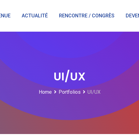
ENUE
ACTUALITÉ
RENCONTRE / CONGRÈS
DEVE
UI/UX
Home
Portfolios
UI/UX