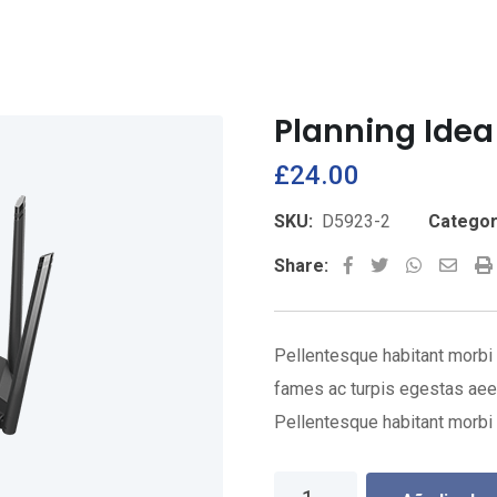
Planning Idea
£
24.00
SKU:
D5923-2
Categor
Whatsap
Shar
Share:
via
Emai
Pellentesque habitant morbi 
fames ac turpis egestas aee
Pellentesque habitant morbi 
Planning