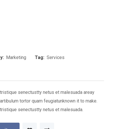
y:
Marketing
Tag:
Services
p
e
Print
l
tristique senectustty netus et malesuada areay
artibulum tortor quam feugiatunknown it to make.
tristique senectustty netus et malesuada.