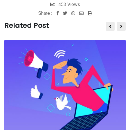
453
Views
Share :
Whatsapp
Share
Print
via
Related Post
Email